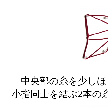
中央部の糸を少しほぐ
小指同士を結ぶ2本の