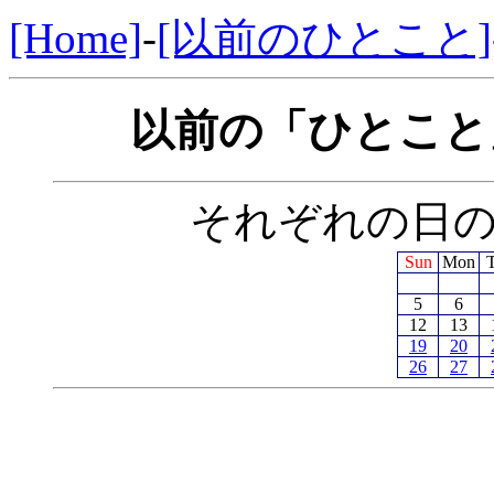
[Home]
-
[以前のひとこと]
以前の「ひとこと」
それぞれの日
Sun
Mon
5
6
12
13
19
20
26
27