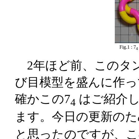
Fig.1 : 7
4
2年ほど前、このタ
び目模型を盛んに作っ
確かこの7
はご紹介し
4
ます。今日の更新のため
と思ったのですが、こ