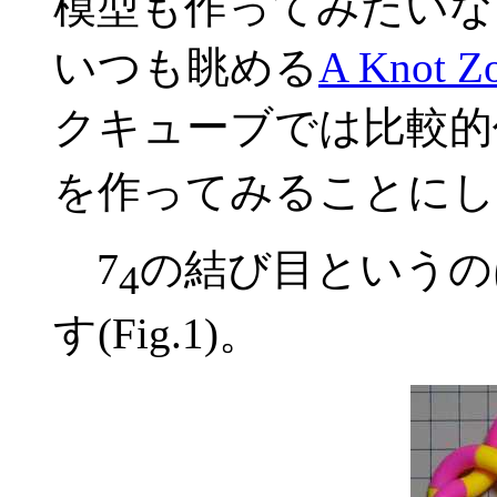
模型も作ってみたいな
いつも眺める
A Knot Z
クキューブでは比較的
を作ってみることにし
7
の結び目というの
4
す(Fig.1)。