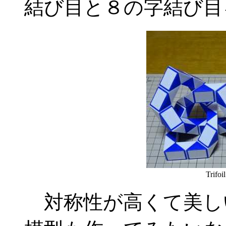
結び目と８の字結び目
Trifoi
対称性が高くて美し