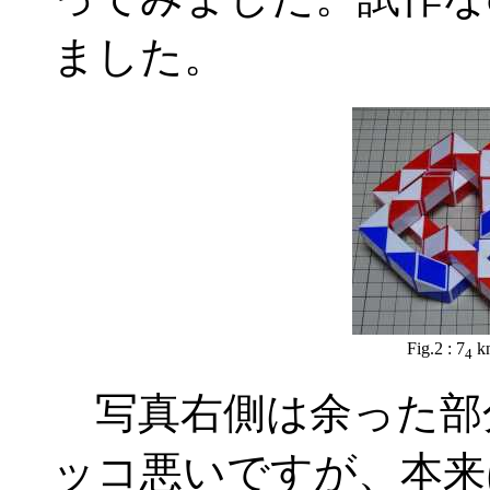
ました。
Fig.2 : 7
kn
4
写真右側は余った部
ッコ悪いですが、本来