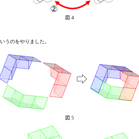
図 4
いうのをやりました。
図 5