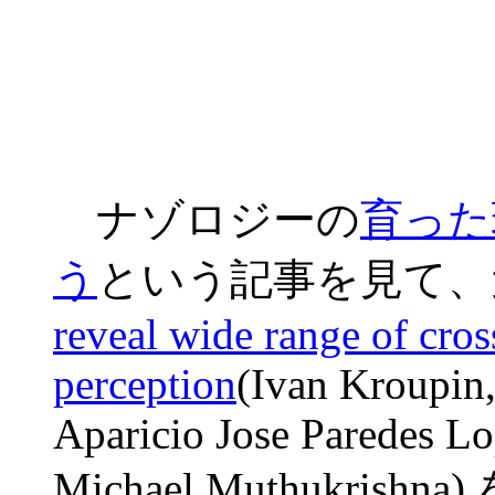
ナゾロジーの
育った
う
という記事を見て、
reveal wide range of cross
perception
(Ivan Kroupin,
Aparicio Jose Paredes Lo
Michael Muthukri