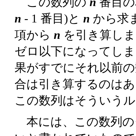
この数列の
n
番目の
n
- 1 番目)と
n
から求
項から
n
を引き算しま
ゼロ以下になってしま
果がすでにそれ以前の
合は引き算するのはあ
この数列はそういうル
本には、この数列の