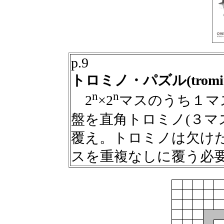
p.9
トロミノ・パズル(tromino 
n
n
2
×2
マスのうち１マ
盤を直角トロミノ(３マ
覆え。トロミノは欠け
スを重複なしに覆う必