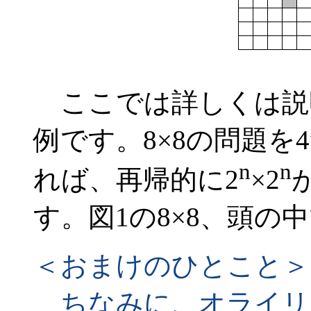
ここでは詳しくは説明
例です。8×8の問題を
n
n
れば、再帰的に2
×2
す。図1の8×8、頭の
＜おまけのひとこと＞
ちなみに、オライリ