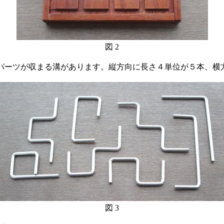
図 2
ーツが収まる溝があります。縦方向に長さ４単位が５本、横方
図 3