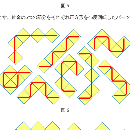
図 5
す。針金の5つの部分をそれぞれ正方形を45度回転したパー
図 6