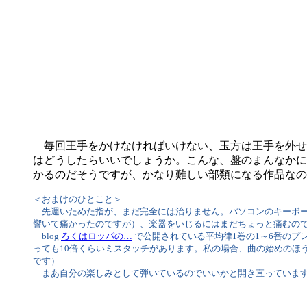
毎回王手をかけなければいけない、玉方は王手を外せ
はどうしたらいいでしょうか。こんな、盤のまんなかに
かるのだそうですが、かなり難しい部類になる作品なの
＜おまけのひとこと＞
先週いためた指が、まだ完全には治りません。パソコンのキーボー
響いて痛かったのですが）、楽器をいじるにはまだちょっと痛むの
blog
ろくはロッパの…
で公開されている平均律1巻の1～6番の
っても10倍くらいミスタッチがあります。私の場合、曲の始めのほ
です）
まあ自分の楽しみとして弾いているのでいいかと開き直っています