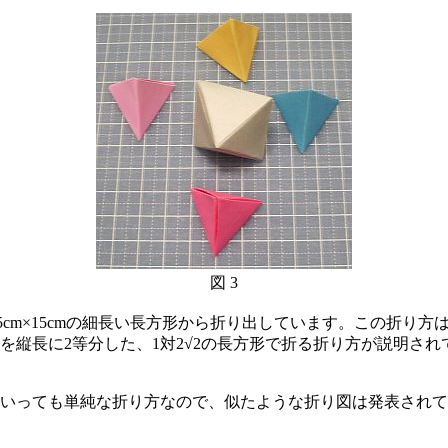
図 3
5cm×15cmの細長い長方形から折り出しています。この折り
縦長に2等分した、1対2√2の長方形で折る折り方が説明され
いっても単純な折り方なので、似たような折り図は発表されて