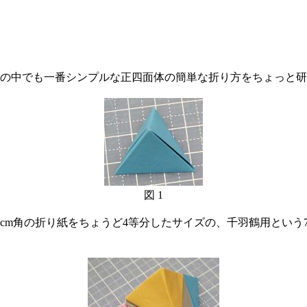
の中でも一番シンプルな正四面体の簡単な折り方をちょっと研
図 1
cm角の折り紙をちょうど4等分したサイズの、千羽鶴用という7.