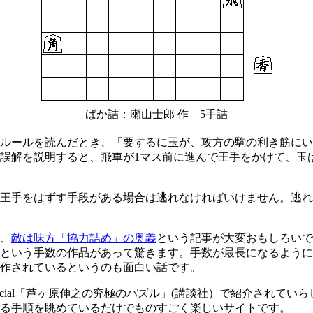
ばか詰：瀬山士郎 作 5手詰
ルールを読んだとき、「要するに玉が、攻方の駒の利き筋にい
誤解を説明すると、飛車が1マス前に進んで王手をかけて、玉
王手をはずす手段がある場合は逃れなければいけません。逃れ
、
敵は味方「協力詰め」の奥義
という記事が大変おもしろいで
万手という手数の作品があって驚きます。手数が最長になるよう
作されているというのも面白い話です。
pecial「芦ヶ原伸之の究極のパズル」(講談社）で紹介されて
る手順を眺めているだけでものすごく楽しいサイトです。