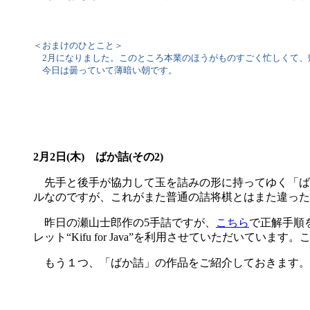
＜おまけのひとこと＞
2月になりました。このところ本業のほうがものすごく忙しくて、
今日は曇っていて薄暗い朝です。
2月2日(木) ばか詰(その2)
先手と後手が協力して玉を詰みの形に持ってゆく「ば
ルなのですが、これがまた普通の詰将棋とはまた違った
昨日の瀬山士郎作の5手詰ですが、
こちら
で正解手順
レット“Kifu for Java”を利用させていただ
もう１つ、「ばか詰」の作品をご紹介しておきます。