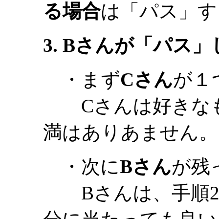
る場合
は「パス」す
3. Bさんが「パス
・まず
Cさん
が１
Cさんは好きなも
満はありあません。
・次に
Bさん
が残
Bさんは、手順2