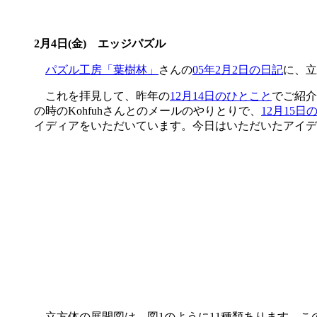
2月4日(金) エッジパズル
パズル工房「葉樹林」
さんの
05年2月2日の日記
に、立
これを拝見して、昨年の
12月14日のひとこと
でご紹介
の時のKohfuhさんとのメールのやりとりで、
12月15日
イディアをいただいています。今日はいただいたアイデ
立方体の展開図は、図1のように11種類あります。この