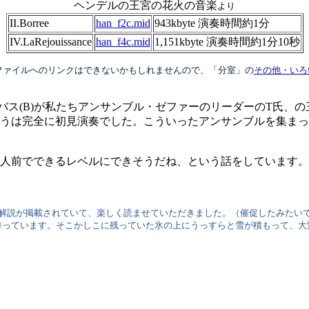
ヘンデルの王宮の花火の音楽
より
II.Borree
han_f2c.mid
943kbyte 演奏時間約1分
IV.LaRejouissance
han_f4c.mid
1,151kbyte 演奏時間約1分10秒
ファイルへのリンクはできないかもしれませんので、「分室」の
その他・いろ
)、バス(B)が私たちアンサンブル・ゼファーのリーダーのT氏
うは完全に初見演奏でした。こういったアンサンブルを集まっ
人前でできるレベルにできそうだね、という話をしています。
に解説が掲載されていて、楽しく読ませていただきました。（催促したみたい
っています。そこかしこに残っていた氷の上にうっすらと雪が積もって、大