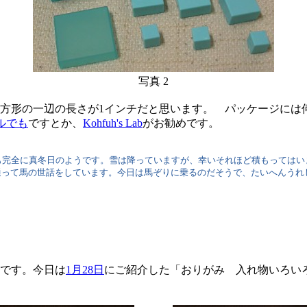
写真 2
方形の一辺の長さが1インチだと思います。 パッケージには
ルでも
ですとか、
Kohfuh's Lab
がお勧めです。
完全に真冬日のようです。雪は降っていますが、幸いそれほど積もってはい
い通って馬の世話をしています。今日は馬ぞりに乗るのだそうで、たいへんうれ
です。今日は
1月28日
にご紹介した「おりがみ 入れ物いろい