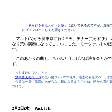
「あそびをせんとや・分室」
に置いてあるのですが、直接
にダウンロードしてお聴きください。
アルト(A)が今度東京に行くY氏、テナー(T)が私(H
なり荒い演奏になってしまいました。モーツァルトのほ
す。
このあたりの曲も、ちゃんと仕上げれば演奏会とかで
す。
＜おまけのひとこと＞
濱中さんのページ
の黒い輪ゴム2本の写真、過去の表紙のページ
今日は一日中気温のあがらない日になるようですね。朝から雪が舞
つけて。
2月2日(水) Pack It In