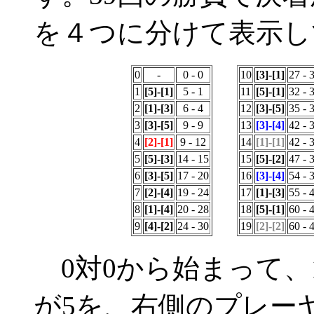
を４つに分けて表示し
0
-
0 - 0
10
[3]-[1]
27 - 
1
[5]-[1]
5 - 1
11
[5]-[1]
32 - 
2
[1]-[3]
6 - 4
12
[3]-[5]
35 - 
3
[3]-[5]
9 - 9
13
[3]-[4]
42 - 
4
[2]-[1]
9 - 12
14
[1]-[1]
42 - 
5
[5]-[3]
14 - 15
15
[5]-[2]
47 - 
6
[3]-[5]
17 - 20
16
[3]-[4]
54 - 
7
[2]-[4]
19 - 24
17
[1]-[3]
55 - 
8
[1]-[4]
20 - 28
18
[5]-[1]
60 - 
9
[4]-[2]
24 - 30
19
[2]-[2]
60 - 
0対0から始まって、
が5を、右側のプレー