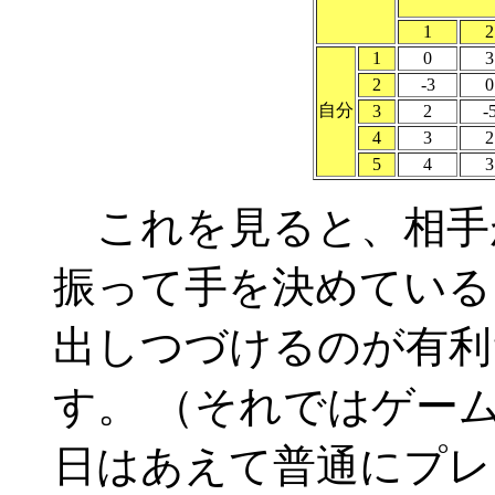
1
2
1
0
3
2
-3
0
自分
3
2
-
4
3
2
5
4
3
これを見ると、相手
振って手を決めている
出しつづけるのが有利
す。 （それではゲー
日はあえて普通にプレ