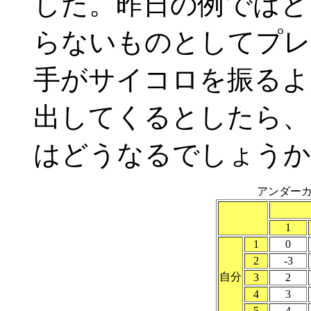
した。昨日の例ではと
らないものとしてプレ
手がサイコロを振るよ
出してくるとしたら、
はどうなるでしょうか
アンダー
1
1
0
2
-3
自分
3
2
4
3
5
4