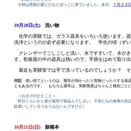
今朝は黒猫が庭にひなたぼっこに来ていました。多分、
７月２３
10月20日(土)
洗い物
化学の実験では、ガラス器具をいろいろ使います。器
洗浄というのが必ず必要になります。 学生の頃（ずい
クレンザーでごしごしと洗い、水ですすいで、水がき
す。乾燥器の中の器具は熱いので、手袋をはめて取り出
最近も実験室では手で洗っているのでしょうか？ そ
付記
使い捨てというのは、毒性が強かったり危険だったりする薬品
ともあるのです。 もちろん通常は、実験廃液はちゃんと種別ごと
＜おまけのひとこと＞
昨日くらいから妻が風邪で寝込んでしまい、子供たちの食事の世話
駄遣いしているつもりはないんですけど）
10月21日(日)
除籍本