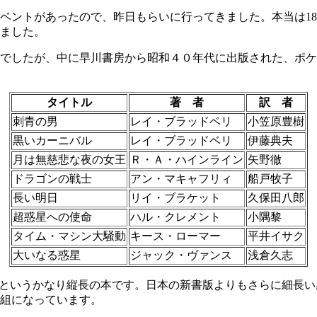
ントがあったので、昨日もらいに行ってきました。本当は18
ました。
でしたが、中に早川書房から昭和４０年代に出版された、ポケ
タイトル
著 者
訳 者
刺青の男
レイ・ブラッドベリ
小笠原豊樹
黒いカーニバル
レイ・ブラッドベリ
伊藤典夫
月は無慈悲な夜の女王
Ｒ・Ａ・ハインライン
矢野徹
ドラゴンの戦士
アン・マキャフリィ
船戸牧子
長い明日
リイ・ブラケット
久保田八郎
超惑星への使命
ハル・クレメント
小隅黎
タイム・マシン大騒動
キース・ローマー
平井イサク
大いなる惑星
ジャック・ヴァンス
浅倉久志
6cm というかなり縦長の本です。日本の新書版よりもさらに細
組になっています。