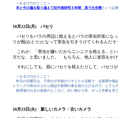
＜おまけのひとこと＞
羊と牛の脳を取り違えて狂牛病研究５年間 英で大失態
という記
10月22日(月) パセリ
パセリをバラの周辺に植えるとバラの害虫対策になっ
リが囮(おとり)となって害虫を引きうけてくれるんだそ
これが、「害虫が嫌いだからニンニクを植える」とい
方だな、と思いました。 もちろん、他人に迷惑をかけ
それにしても、囮にパセリを植えたりして、パセリが
＜おまけのひとこと＞
昨日の日曜日は、子供の小学校のリサイクル活動で、古新聞や雑誌、
トラックの荷台の上から雑誌や新聞の束を投げ上げるので、とても大
処理場のわきの道路のところに、白い猫が２匹、ずっと作業を見て
10月23日(火) 新しいカメラ・古いカメラ