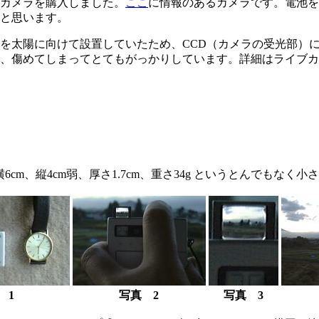
カメラを購入しました。
ここ
に情報のあるカメラです。電池を
と思います。
を太陽に向けて設置していたため、CCD（カメラの受光部）
、傷めてしまってとてもがっかりしています。詳細はライブカ
m、縦4cm弱、厚さ1.7cm、重さ34g というとんでもなく小
 1
写真 2
写真 3