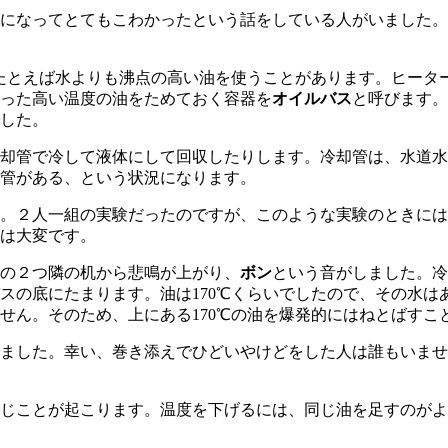
になってとてもこわかったという話をしている人がいました。
たとえば水よりも沸点の高い油を使うことがあります。ヒータ
った高い温度の油をためておく容器を
オイルバス
と呼びます。
した。
却管で冷して液体にして回収したりします。冷却管は、水道水
管がある、という状況になります。
。２人一組の実験だったのですが、このような実験のときには
は大変です。
の２つ隣の机から悲鳴が上がり、
ボン
という音がしました。冷
スの底にたまります。油は170℃くらいでしたので、その水は
せん。そのため、上にある170℃の油を爆発的にはねとばすこ
ました。幸い、巻き添えでひどいやけどをした人は誰もいませ
じことが起こります。温度を下げるには、同じ油を足すのがよ