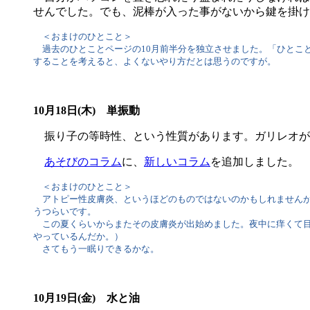
せんでした。でも、泥棒が入った事がないから鍵を掛け
＜おまけのひとこと＞
過去のひとことページの10月前半分を独立させました。「ひとこ
することを考えると、よくないやり方だとは思うのですが。
10月18日(木) 単振動
振り子の等時性、という性質があります。ガリレオが
あそびのコラム
に、
新しいコラム
を追加しました。
＜おまけのひとこと＞
アトピー性皮膚炎、というほどのものではないのかもしれませんが
うつらいです。
この夏くらいからまたその皮膚炎が出始めました。夜中に痒くて目
やっているんだか。）
さてもう一眠りできるかな。
10月19日(金) 水と油