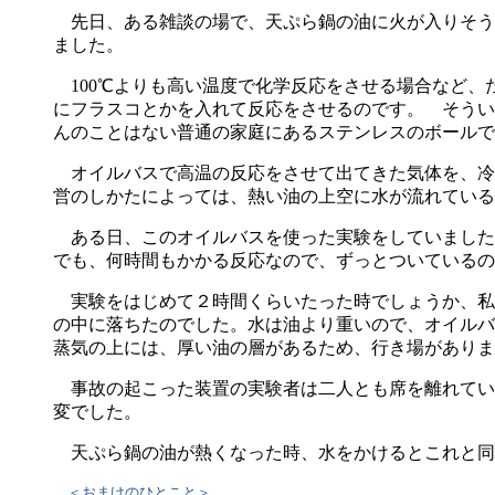
先日、ある雑談の場で、天ぷら鍋の油に火が入りそう
ました。
100℃よりも高い温度で化学反応をさせる場合など、
にフラスコとかを入れて反応をさせるのです。 そうい
んのことはない普通の家庭にあるステンレスのボールで
オイルバスで高温の反応をさせて出てきた気体を、冷
営のしかたによっては、熱い油の上空に水が流れている
ある日、このオイルバスを使った実験をしていました
でも、何時間もかかる反応なので、ずっとついているの
実験をはじめて２時間くらいたった時でしょうか、私
の中に落ちたのでした。水は油より重いので、オイルバ
蒸気の上には、厚い油の層があるため、行き場がありま
事故の起こった装置の実験者は二人とも席を離れてい
変でした。
天ぷら鍋の油が熱くなった時、水をかけるとこれと同
＜おまけのひとこと＞