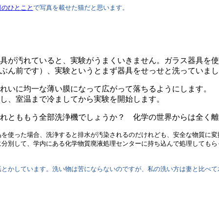
日のひとこと
で写真を載せた猫だと思います。
具が汚れていると、実験がうまくいきません。ガラス器具を使
ぶん前です）、実験というとまず器具をせっせと洗っていまし
れいに均一な薄い膜になって広がって落ちるようにします。 
し、室温まで冷ましてから実験を開始します。
れとももう全部洗浄機でしょうか？ 化学の世界からは全く離
を使った場合、洗浄すると排水が汚染されるのだけれども、安全な物質に変
に分別して、学内にある化学物質廃液処理センターに持ち込んで処理してもら
とかしています。洗い物は苦にならないのですが、私の洗い方は妻と比べて