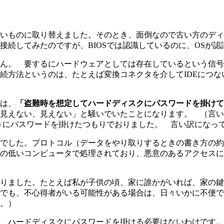
いものに取り替えました。そのとき、面倒なので古い方のディ
接続してみたのですが、BIOSでは認識しているのに、OSが認
ん。 要するにハードウェアとしては存在しているという信号
方法というのは、たとえば変換コネクタを介してIDEにつないだ
は、
「盗難時を想定してハードディスクにパスワードを掛けて
見えない、見えない」と騒いでいたことになります。 （言い
ほうにパスワードを掛けたつもりでおりました。 言い訳になっ
でした。プロトコル（データをやり取りするときの書き方の約
の低いコンピュータで処理されており、悪意のあるアクセスに
りました。たとえば私が子供の頃、家に誰かがいれば、家の鍵
でも、不心得者がいる可能性がある場合は、日々いかに不便で
。）
、ハードディスクにパスワードを掛ける必要はないわけです。