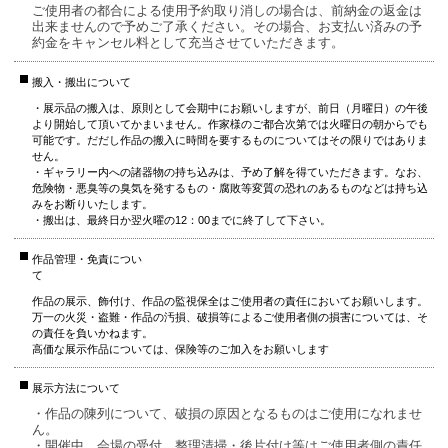
ご使用者の都合による使用予約取り消しの場合は、前納金の返金は
出来ませんので予めご了承ください。その場合、お支払い済みの予
約金をキャンセル料として充当させていただきます。
搬入・搬出について
・展示品の搬入は、原則として会期中にお願いしますが、前日（月曜日）の午後
より開始して頂いてかまいません。作家様のご都合次第では火曜日の朝からでも
可能です。だだし作品の搬入に時間を要するものについてはその限りではありま
せん。
・ギャラリー内への諸器物の持ち込みは、予め了解を得ていただきます。なお、
危険物・悪臭等の臭気を発するもの・腐敗等変質の恐れのあるものなどは持ち込
みをお断りいたします。
・搬出は、最終日か翌火曜の12：00までに終了して下さい。
作品管理・免責につい
て
作品の展示、飾付け、作品の監視保全はご使用者の責任においてお願いします。
万一の火災・盗難・作品の汚損、破損等によるご使用者側の損害については、そ
の責任を負いかねます。
高価な展示作品については、保険等のご加入をお願いします
展示方法について
・作品の陳列について、破損の原因となるものはご使用になれませ
ん。
・開催中、会場の受付、整理清掃・後片付け等はご使用者側の責任