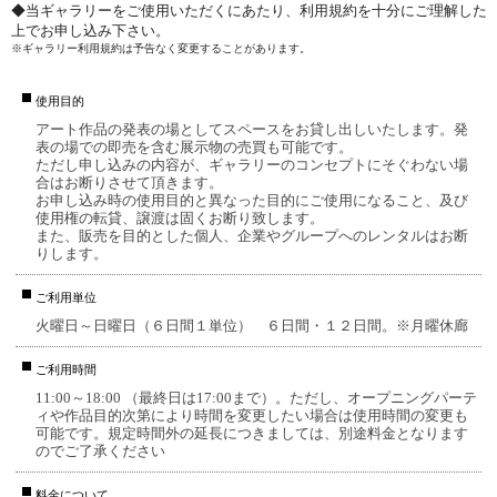
◆当ギャラリーをご使用いただくにあたり、利用規約を十分にご理解した
上でお申し込み下さい。
※ギャラリー利用規約は予告なく変更することがあります。
使用目的
アート作品の発表の場としてスペースをお貸し出しいたします。発
表の場での即売を含む展示物の売買も可能です。
ただし申し込みの内容が、ギャラリーのコンセプトにそぐわない場
合はお断りさせて頂きます。
お申し込み時の使用目的と異なった目的にご使用になること、及び
使用権の転貸、譲渡は固くお断り致します。
また、販売を目的とした個人、企業やグループへのレンタルはお断
りします。
ご利用単位
火曜日～日曜日（６日間１単位） ６日間・１２日間。※月曜休廊
ご利用時間
11:00～18:00 （最終日は17:00まで）。ただし、オープニングパーテ
ィや作品目的次第により時間を変更したい場合は使用時間の変更も
可能です。規定時間外の延長につきましては、別途料金となります
のでご了承ください
料金について