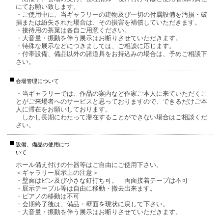
にてお願い致します。
・ご使用中に、当ギャラリーの建物及び一切の付属設備を汚損・破
損または紛失された場合は、その損害を補償していただきます。
・接待用の茶菓は各自ご用意ください。
・大音量・振動を伴う展示はお断りさせていただきます。
・特殊な展示などにつきましては、ご相談に応じます。
・付帯設備、備品以外の諸道具をお持込みの場合は、予めご相談下
さい。
会場管理について
・当ギャラリーでは、作品の案内など作家ご本人に来ていただくこ
とがご来場者へのサービスと思っておりますので、できるだけご本
人に滞在をお願いしております。
しかし長期にわたって滞在することができない場合はご相談くだ
さい。
設備、備品の使用につ
いて
ホール備え付けの什器等はご自由にご使用下さい。
＜ギャラリー展示上の注意＞
・壁面はピン及び小さな釘打ち可。 両面接着テープは不可
・展示テーブル等は自由に移動・撤去出来ます。
・
ピアノの移動は不可
・会期終了後は、備品・壁面を現状に戻して下さい。
・大音量・振動を伴う展示はお断りさせていただきます。