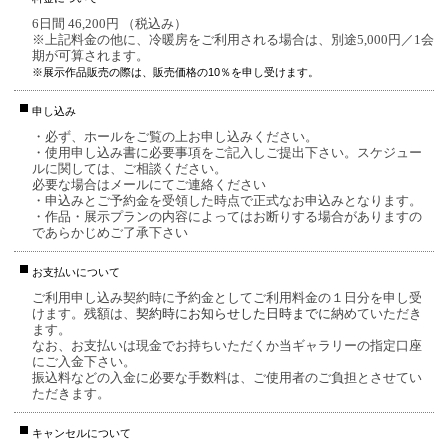
6日間 46,200円 （税込み）
※上記料金の他に、冷暖房をご利用される場合は、別途5,000円／1会
期が可算されます。
※展示作品販売の際は、販売価格の10％を申し受けます。
申し込み
・必ず、ホールをご覧の上お申し込みください。
・使用申し込み書に必要事項をご記入しご提出下さい。スケジュー
ルに関しては、ご相談ください。
必要な場合はメールにてご連絡ください
・申込みとご予約金を受領した時点で正式なお申込みとなります。
・作品・展示プランの内容によってはお断りする場合がありますの
であらかじめご了承下さい
お支払いについて
ご利用申し込み契約時に予約金としてご利用料金の１日分を申し受
けます。残額は、
契約時にお知らせした日時までに
納めていただき
ます。
なお、お支払いは現金でお持ちいただくか当ギャラリーの指定口座
にご入金下さい。
振込料などの入金に必要な手数料は、ご使用者のご負担とさせてい
ただきます。
キャンセルについて