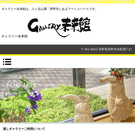
ギャラリー未来館は、八ヶ岳山麓・茅野市にあるアートスペースです。
ギャラリー未来館
〒391-0003 長野県茅野市本町西7-27
ご利用規約
FOR USE
貸しギャラリーご利用について