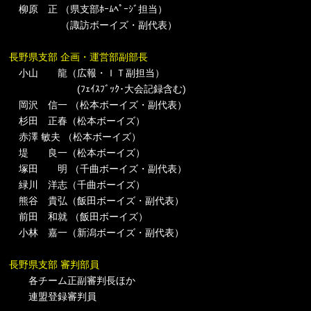
柳原 正 （県支部ﾎｰﾑﾍﾟｰｼﾞ担当）
（諏訪ボーイズ・副代表）
長野県支部 企画・運営部副部長
小山 龍（広報・ＩＴ副担当）
(ﾌｪｲｽﾌﾞｯｸ･大会記録含む)
岡沢 信一 （松本ボーイズ・副代表）
杉田 正春（松本ボーイズ）
赤澤 敏夫 （松本ボーイズ）
堤 良一（松本ボーイズ）
塚田 明 （千曲ボーイズ・副代表）
緑川 洋志（千曲ボーイズ）
熊谷 貴弘（飯田ボーイズ・副代表）
前田 和就 （飯田ボーイズ）
小林 嘉一（新潟ボーイズ・副代表）
長野県支部 審判部員
各チーム正副審判長ほか
連盟登録審判員