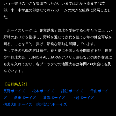
いう一握りの小さな集団でしたが、いまでは北から南まで42支
部、小・中学生の部併せて約725チームの大きな組織に発展しまし
た。
ボーイズリーグは、創立以来」野球を愛好する少年たちに正しい
野球のあり方を指導し、野球を通じて次代を担う少年の健全育成を
図る」ことを目的に掲げ、活発な活動を展開しています。
そしてその活動内容は毎年、春と夏に全国大会を開催する他、世界
少年野球大会、JUNIOR ALL JAPANアメリカ遠征などの海外交流に
も力を入れており、各ブロックでの地区大会は年間230大会にも及
んでいます。
【長野県支部】
長野ボーイズ
松本ボーイズ
諏訪ボーイズ
千曲ボーイ
ズ
飯田ボーイズ
新潟ボーイズ
上越ボーイズ
信濃大町ボーイズ
信州筑北ボーイズ