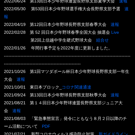
2022/06/24 第13回日本少年野球連盟長野県支部夏季大会
速報
2022/05/30 第53回日本少年野球選手権大会長野県支部予選
速
報
2022/04/19 第12回日本少年野球長野県支部春季大会
速報
2022/02/28 第 52 回日本少年野球春季全国大会 抽選会
Live
第2回上信越中学生硬式野球大会
組合せ
2022/01/26 年間行事予定を2022年度に更新しました。
------------------------------------------------------------------------------------
---------------------------------------------------
2021/10/26 第1回マツダボール杯日本少年野球長野県支部一年生
大会
速報
2021/10/01 東日本ブロック_
コロナ関連通達
2021/09/24 第13回日本少年野球長野県支部秋季大会
速報
2021/08/21 第１４回日本少年野球連盟長野県支部ジュニア大
会
速報
2021/08/03 「緊急事態宣言」発令にともなう８月２日以降のチ
ーム活動について
PDF
2021/07/21 新型コロナウィルス感染防止対策
新ガイドライン