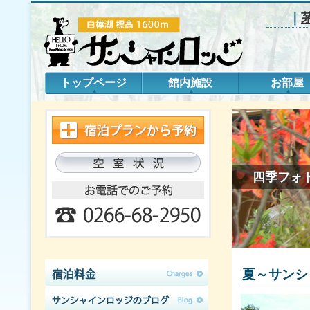
｜
トップページ
館内施設
お部屋
四季フォ
夏～サンシ