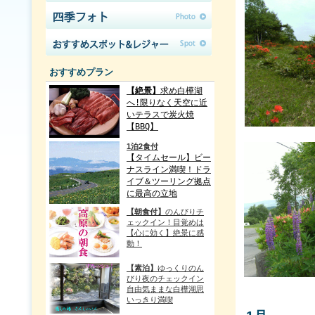
おすすめプラン
【絶景】
求め白樺湖
へ!限りなく天空に近
いテラスで炭火焼
【BBQ】
1泊2食付
【タイムセール】ビー
ナスライン満喫！ドラ
イブ＆ツーリング拠点
に最高の立地
【朝食付】
のんびりチ
ェックイン！目覚めは
【心に効く】絶景に感
動！
【素泊】
ゆっくりのん
びり夜のチェックイン
自由気ままな白樺湖思
いっきり満喫