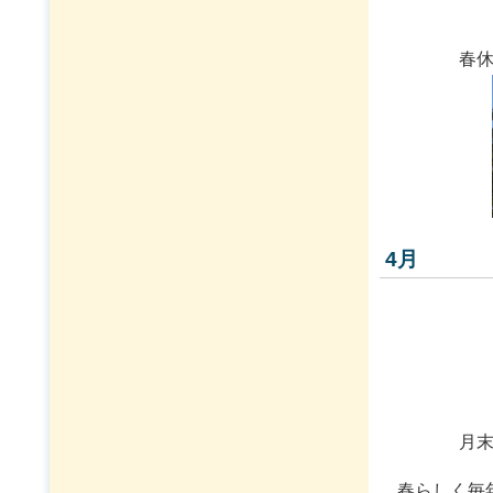
春
4月
月
春らしく毎