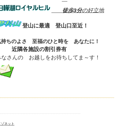
徒歩3分
の好立地
登山に最適 登山口至近！
気持ちのよさ 至福のひと時を あなたに！
近隣各施設の割引券有
みなさんの お越しをお待ちしてま～す！
メゾネット