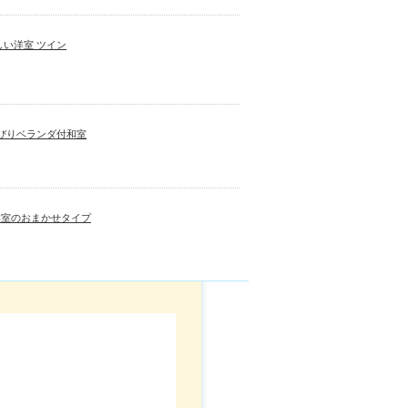
い洋室 ツイン
びりベランダ付和室
洋室のおまかせタイプ