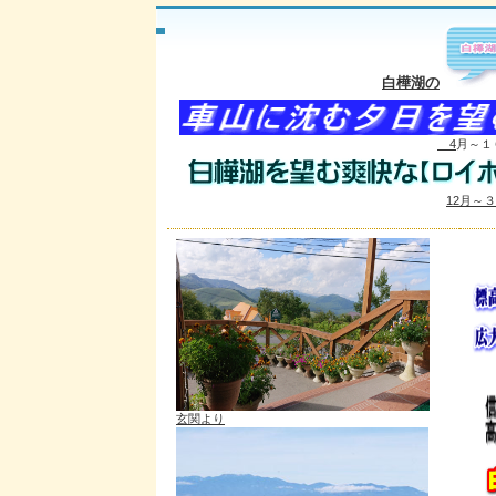
白樺湖の
4
月～１
12月～
玄関より