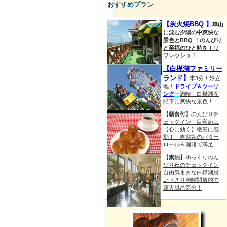
おすすめプラン
【炭火焼BBQ 】
車山
に沈む夕陽の中爽快な
景色とBBQ ！のんびり
と至福のひと時を！リ
フレッシュ！
【白樺湖ファミリー
ランド】
車3分！好立
地！
ドライブ＆ツーリ
ング
ー
満喫！白樺湖を
眼下に爽快な景色！
【朝食付】
のんびりチ
ェックイン！目覚めは
【心に効く】絶景に感
動！ 自家製のバター
ロール＆珈琲で満足！
【素泊】
ゆっくりのん
びり夜のチェックイン
自由気ままな白樺湖思
いっきり満喫開放的で
露天風呂気分！