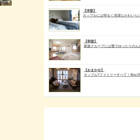
【洋室】
カップルには明るく清潔なかわいらし
【和室】
家族グループには畳でゆったりのん
【おまかせ】
カップル?ファミリーすべて！和or