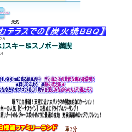
天気
０月
３月