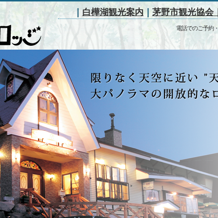
｜
白樺湖観光案内
｜
茅野市観光協会
電話でのご予約
大好評！