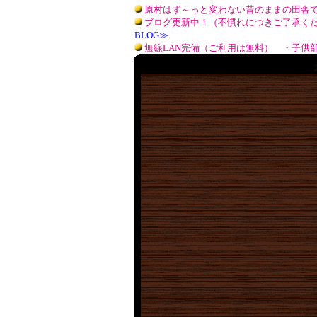
原村はず～っと変わない昔のままの田舎
ブログ更新中！（不慣れにつきご了承く
BLOG≫
無線LAN完備（ご利用は無料） ・子供
20