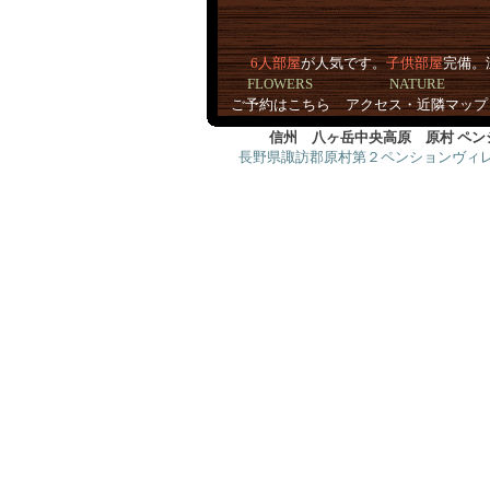
6人部屋
が人気です。
子供部屋
完備。
FLOWERS
NATURE
ご予約はこちら
アクセス・近隣マップ
信州 八ヶ岳中央高原
原村 ペ
長野県諏訪郡原村第２ペンションヴィレッ