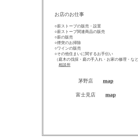
お店のお仕事
○薪ストーブの販売・設置
○薪ストーブ関連商品の販売
○薪の販売
○煙突のお掃除
○ワインの販売
○その他住まいに関するお手伝い
（庭木の伐採・庭の手入れ・お家の修理・な
相談所
map
茅野店
map
富士見店