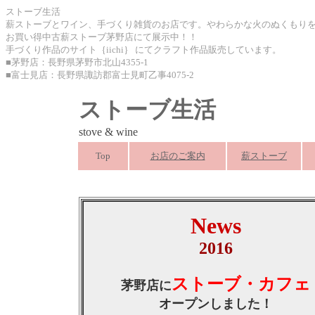
ストーブ生活
薪ストーブとワイン、手づくり雑貨のお店です。やわらかな火のぬくもり
お買い得中古薪ストーブ茅野店にて展示中！！
手づくり作品のサイト｛iichi｝ にてクラフト作品販売しています。
■茅野店：長野県茅野市北山4355-1
■富士見店：長野県諏訪郡富士見町乙事4075-2
ストーブ生活
stove & wine
Top
お店のご案内
薪ストーブ
薪ストーブ 薪 ゆとり 自然派 ワイン 雑貨 ナチュラル 小物 アク
ーデ
News
2016
ストーブ・カフェ
茅野店に
オープンしました！