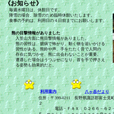
《お知らせ》
毎週水曜日は、休館日です。
降雪の場合、除雪のため臨時休館いたします。
食事の予約は、利用日の４日前までにお願いします。
熊の目撃情報がありました
入笠山方面に熊目撃情報がありました。
熊の習性は、臆病で怖がり。動く物を追いかける
習性がある。熊鈴や声、手をたたく音で人間の
存在に気づかせ、熊に出会わないことが重要。
遭遇した場合はうつぶせになり、首を手で押さえ
る姿勢も効果的だと。
利用案内
八ヶ岳だより
住所：〒399-0211 長野県諏訪郡富士
２
電話・ＦＡＸ：０２６６－６２－
Ｅ－ｍａｉｌ ：ｎｙｕｋａｓａ＠ｐｏ