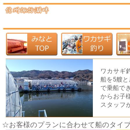
ワカサギ
船を5艘と
で乗船で
からお子
スタッフ
☆お客様のプランに合わせて船のタイ