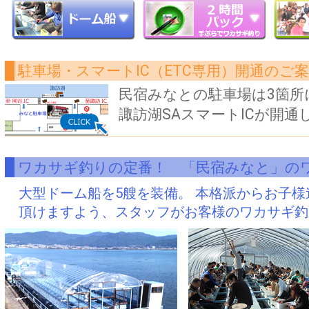
駐車場・スマートIC（ETC専用）開通のご
民宿みなとの駐車場は3箇所
諏訪湖SAスマートICが開
ワカサギ釣りの定番！ 「民宿みなと」の
大型ドーム船を5艘を装備。 本格派からお子
頂けますよう、スタッフがお客様のワカサギ釣