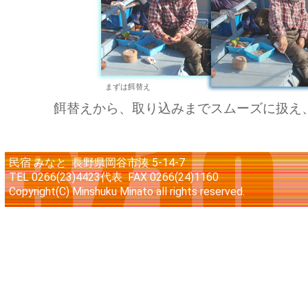
まずは餌替え
餌替えから、取り込みまでスムーズに扱え
民宿 みなと 長野県岡谷市湊 5-14-7
TEL 0266(23)4423代表 FAX 0266(24)1160
Copyright(C) Minshuku Minato all rights reserved.