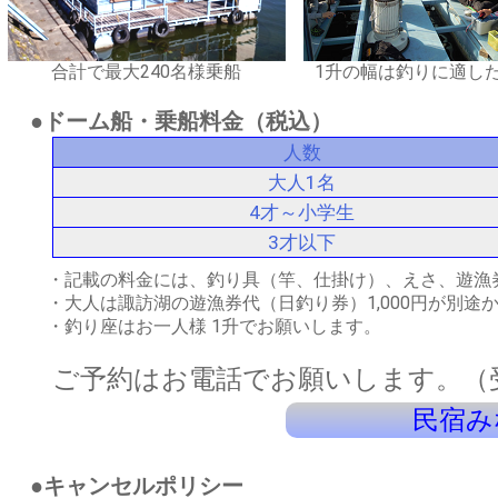
合計で最大240名様乗船
1升の幅は釣りに適した
●ドーム船・乗船料金（税込）
人数
大人1名
4才～小学生
3才以下
・記載の料金には、釣り具（竿、仕掛け）、えさ、遊漁
・大人は諏訪湖の遊漁券代（日釣り券）1,000円が別
・釣り座はお一人様 1升でお願いします。
ご予約はお電話でお願いします。（受付け
民宿みなと
●キャンセルポリシー