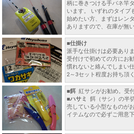
柄に巻きつける手バネ竿タイ
います。 いずれのタイプ
始めたい方、まずはレンタ
ありますので、在庫が無
■仕掛け
派手な仕掛けは必要ありま
受付けで初めての方にお勧
慣れないと絡んでしまい仕
2～3セット程度お持ち頂
■餌
紅サシがお勧め。受付
■ハサミ
餌（サシ）の半切
売している小型なものが
イテムなので必ずご用意