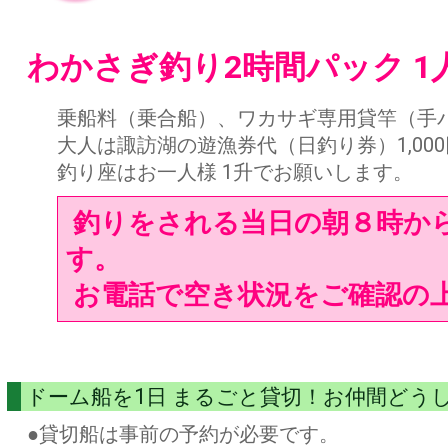
わかさぎ釣り2時間パック 1人
乗船料（乗合船）、ワカサギ専用貸竿（手
大人は諏訪湖の遊漁券代（日釣り券）1,0
釣り座はお一人様 1升でお願いします。
釣りをされる当日の朝８時か
す。
お電話で空き状況をご確認の
ドーム船を1日 まるごと貸切！お仲間どう
●貸切船は事前の予約が必要です。