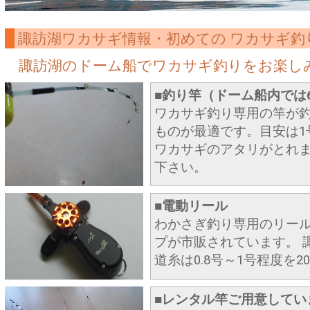
諏訪湖ワカサギ情報・初めての ワカサギ釣
諏訪湖のドーム船でワカサギ釣りをお楽し
■釣り竿（ドーム船内では
ワカサギ釣り専用の竿が釣
ものが最適です。目安は1
ワカサギのアタリがとれま
下さい。
■電動リール
わかさぎ釣り専用のリー
プが市販されています。 
道糸は0.8号～1号程度を
■レンタル竿ご用意してい