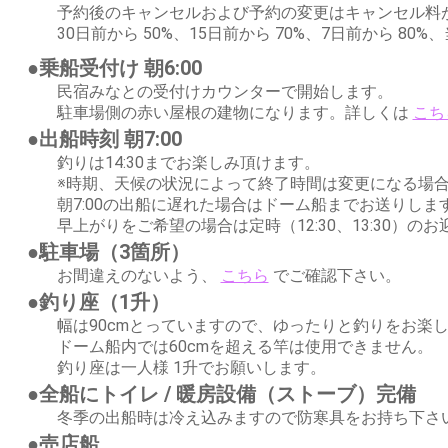
予約後のキャンセルおよび予約の変更はキャンセル料
30日前から 50%、15日前から 70%、7日前から 80%
●乗船受付け 朝6:00
民宿みなとの受付けカウンターで開始します。
駐車場側の赤い屋根の建物になります。詳しくは
こち
●出船時刻 朝7:00
釣りは14:30までお楽しみ頂けます。
※時期、天候の状況によって終了時間は変更になる場
朝7:00の出船に遅れた場合はドーム船までお送りしま
早上がりをご希望の場合は定時（12:30、13:30）の
●駐車場（3箇所）
お間違えのないよう、
こちら
でご確認下さい。
●釣り座（1升）
幅は90cmとっていますので、ゆったりと釣りをお楽
ドーム船内では60cmを超える竿は使用できません。
釣り座は一人様 1升でお願いします。
●全船にトイレ / 暖房設備（ストーブ）完備
冬季の出船時は冷え込みますので防寒具をお持ち下さ
●売店船