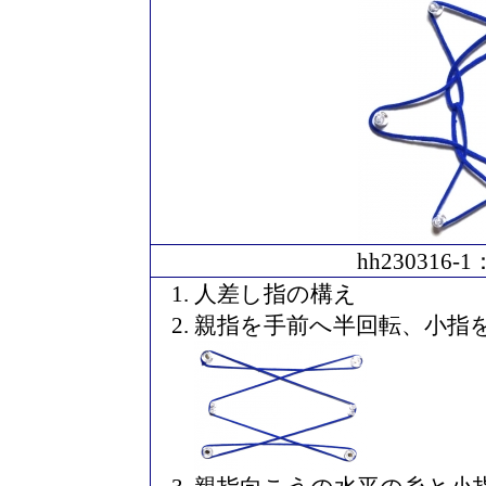
hh23031
人差し指の構え
親指を手前へ半回転、小指