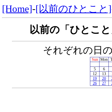
[Home]
-
[以前のひとこと]
以前の「ひとこと」
それぞれの日
Sun
Mon
5
6
12
13
19
20
26
27