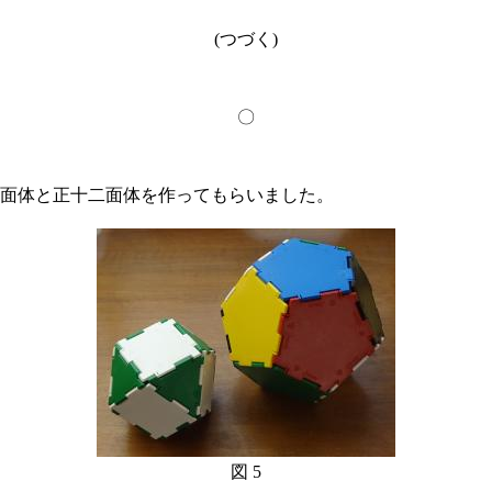
(つづく)
〇
面体と正十二面体を作ってもらいました。
図 5