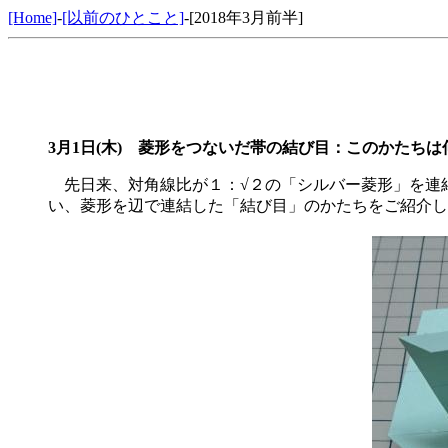
[Home]
-
[以前のひとこと]
-[2018年3月前半]
3月1日(木)
菱形をつないだ帯の結び目：このかたちは
先日来、対角線比が１：√２の「シルバー菱形」を連
い、菱形を辺で連結した「結び目」のかたちをご紹介し