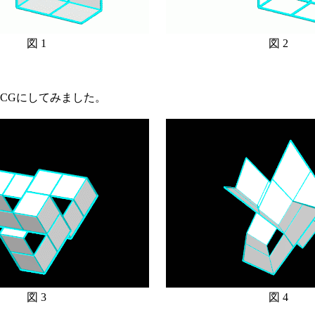
図 1
図 2
CGにしてみました。
図 3
図 4