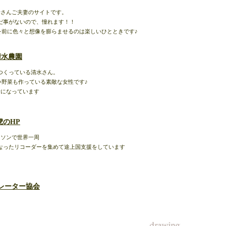
士さんご夫妻のサイトです。
だ事がないので、憧れます！！
を前に色々と想像を膨らませるのは楽しいひとときです♪
清水農園
つくっている清水さん。
い野菜も作っている素敵な女性です♪
話になっています
虎のHP
ドソンで世界一周
なったリコーダーを集めて途上国支援をしています
レーター協会