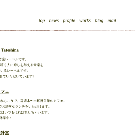
top
news
profile
works
blog
mail
 Tateshina
音楽レーベルです。
、聴く人に癒しを与える音楽を
ているレーベルです。
せていただいています♪
カフェ
われもこうで、毎週水〜土曜日営業のカフェ。
でお洒落なランチをいただけます。
にはいつもほれぼれしちゃいます。
休業中♪
設計室