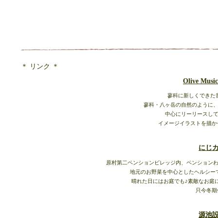
＊ リンク ＊
Olive Music
蓼科に新しくできた
蓼科・八ヶ岳の自然のように
中心にリーリースし
イメージイラストを描か
にじ
原村第二ペンションビレッジ内、ペンション
地元のお野菜を中心としたヘルシー
晴れた日にはお庭でも♪素敵なお庭
只今冬期
源池