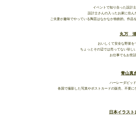
イベントで知り合った設計
設計士さんの入ったお家に住ん
ご夫妻が趣味でやっている陶芸はなかなか独創的。作品
丸万 
おいしくて安全な野菜を
ちょっとその辺では売ってない珍し
お仕事でもお世
青山真
ハーレーダビッ
各国で撮影した写真やポストカードの販売、不要に
日本イラスト