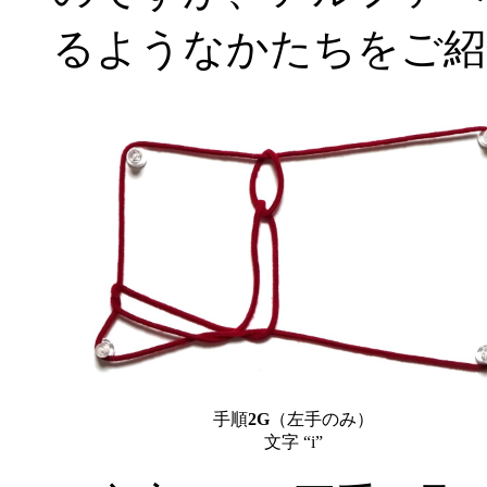
るようなかたちをご紹
手順
2G
（左手のみ）
文字 “i”