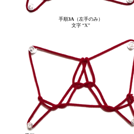
手順
3A
（左手のみ）
文字 “X”