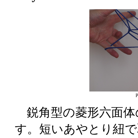
P
鋭角型の菱形六面体
す。短いあやとり紐で