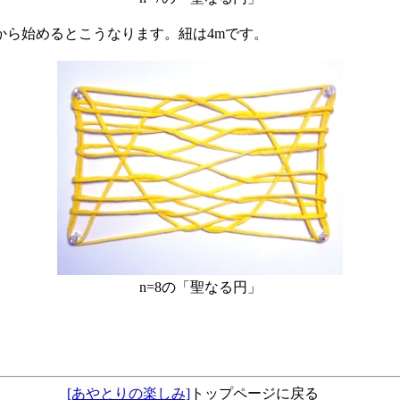
ら始めるとこうなります。紐は4mです。
n=8の「聖なる円」
[あやとりの楽しみ]
トップページに戻る