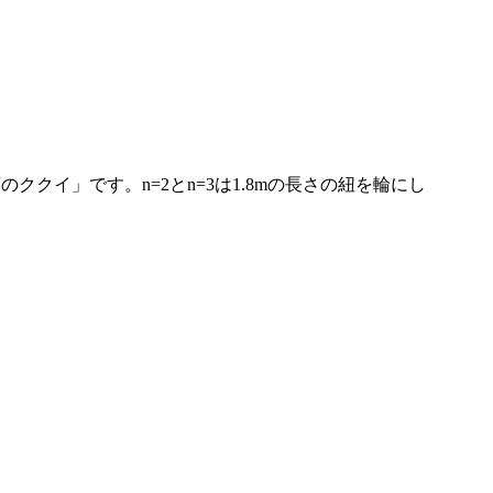
クイ」です。n=2とn=3は1.8mの長さの紐を輪にし