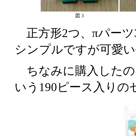
図 3
正方形2つ、πパーツ
シンプルですが可愛い
ちなみに購入したのは
いう190ピース入りのセ