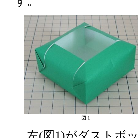
す。
図 1
左(図1)がダストボッ