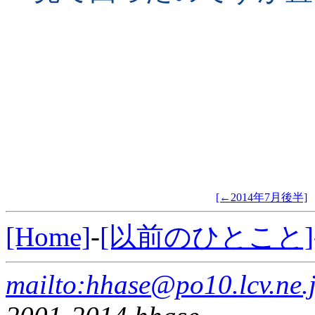
[←2014年7月後半]
[Home]
-
[以前のひとこと]
mailto:hhase@po10.lcv.ne.