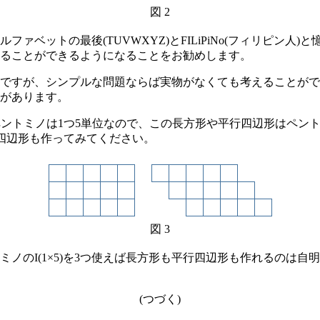
図 2
ァベットの最後(TUVWXYZ)とFILiPiNo(フィリピン人
べることができるようになることをお勧めします。
ですが、シンプルな問題ならば実物がなくても考えることがで
があります。
ントミノは1つ5単位なので、この長方形や平行四辺形はペント
行四辺形も作ってみてください。
図 3
ノのI(1×5)を3つ使えば長方形も平行四辺形も作れるのは自
(つづく)