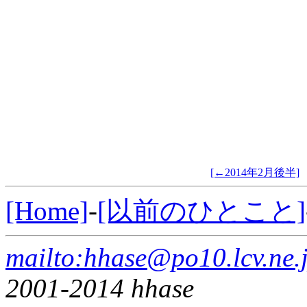
[←2014年2月後半]
[Home]
-
[以前のひとこと]
mailto:hhase@po10.lcv.ne.
2001-2014 hhase