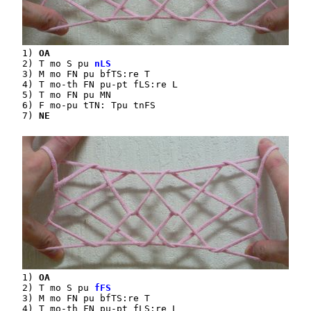
1) 
OA
2) T mo S pu 
nLS
3) M mo FN pu bfTS:re T

4) T mo-th FN pu-pt fLS:re L

5) T mo FN pu MN

6) F mo-pu tTN: Tpu tnFS

7) 
NE
1) 
OA
2) T mo S pu 
fFS
3) M mo FN pu bfTS:re T

4) T mo-th FN pu-pt fLS:re L
