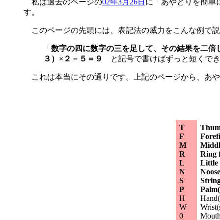
私は過去のページの
02年3月26日
に「あやとりを簡単
す。
このページの先頭には、表記法の威力をこんな例で説
「
数字の四に数字の三を足して、その結果を二倍
３）×２－５＝９
と記号で書けばずっと短くでき
これは本当にその通りです。上記のページから、あや
T
Thum
F
Foref
M
Middle
R
Ring f
L
Little
N
Noose
S
String
P
Palm(
H
Hand(
W
Wrist(
0
Mouth 