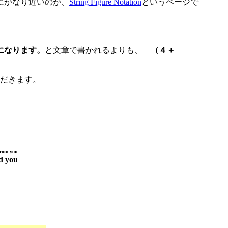
にかなり近いのが、
String Figure Notation
というページで
になります。
と文章で書かれるよりも、
（４＋
だきます。
rom you
d you