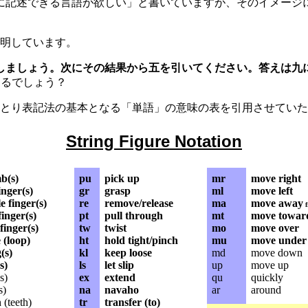
に記述できる言語が欲しい」と書いていますが、そのイメージ
明しています。
しましょう。次にその結果から五を引いてください。答えは九
るでしょう？
とり表記法の基本となる「単語」の意味の表を引用させていた
String Figure Notation
b(s)
pu
pick up
mr
move right
inger(s)
gr
grasp
ml
move left
 finger(s)
re
remove/release
ma
move away
f
inger(s)
pt
pull through
mt
move towar
 finger(s)
tw
twist
mo
move over
 (loop)
ht
hold tight/pinch
mu
move under
(s)
kl
keep loose
md
move down
s)
ls
let slip
up
move up
s)
ex
extend
qu
quickly
s)
na
navaho
ar
around
(teeth)
tr
transfer (to)