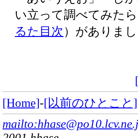
い立って調べてみたら
るた目次
）がありまし
[Home]
-
[以前のひとこと]
mailto:hhase@po10.lcv.ne.
2001 hhase