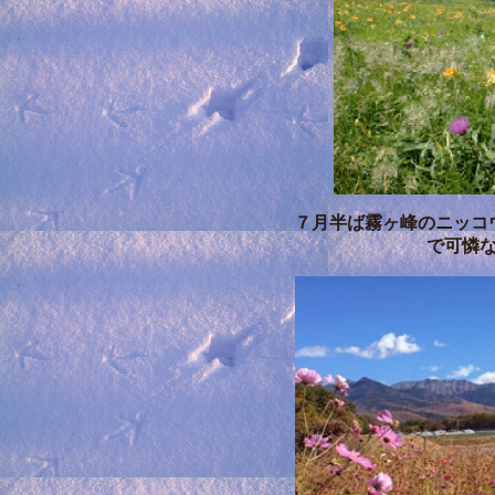
７月半ば霧ヶ峰のニッコ
で可憐