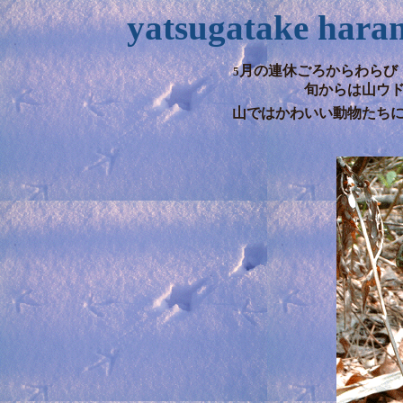
yatsugatake ha
月の連休ごろからわらび
5
旬からは山ウ
山ではかわいい動物たち