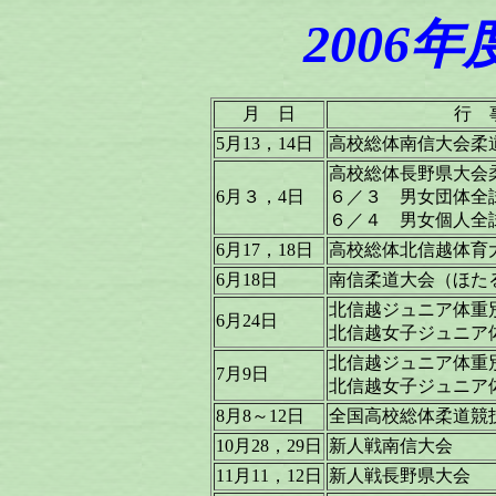
2006
月 日
行 
5月13，14日
高校総体南信大会柔
高校総体長野県大会
6月３，4日
６／３ 男女団体全
６／４ 男女個人全
6月17，18日
高校総体北信越体育
6月18日
南信柔道大会（ほた
北信越ジュニア体重
6月24日
北信越女子ジュニア
北信越ジュニア体重
7月9日
北信越女子ジュニア
8月8～12日
全国高校総体柔道競
10月28，29日
新人戦南信大会
11月11，12日
新人戦長野県大会