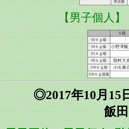
準決勝
【男子個人】（本
１位
60ｋｇ級
小野澤暢
66ｋｇ級
81ｋｇ級
朝村大
90ｋｇ級
小出康
100ｋｇ級
100ｋｇ超級
◎2017年10月
飯田