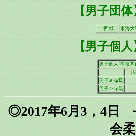
【男子団体
2回戦
東海大
【男子個人
男子個人(本校
1
男子60kg級
男子73kg級
◎2017年6月3，4
会柔