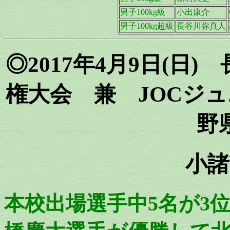
男子100kg級
小出康介
男子100kg超級
長谷川弥真人
◎2017年4月9日(日)
権大会 兼 JOCジ
野
小諸
本校出場選手中5名が3位