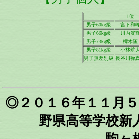
1位
男子60kg級
宮下和
男子66kg級
川内洸
男子73kg級
檮木匡
男子81kg級
小林航
男子無差別級
長谷川弥
◎２０１６年１１月５
野県高等学校新
駒ヶ