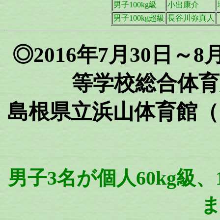
男子100kg級
小出康介
男子100kg超級
長谷川弥真人
◎2016年7月30日～
等学校総合体育
島根県立浜山体育館（
男子3名が個人60kg級、1