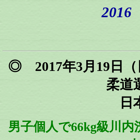
201
◎ 2017年3月19
柔道
日
男子個人で66kg級川内