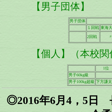
【男子団体】
男子団体
１回戦
東海
2回戦
【個人】（本校関係
1位
男子60kg級
男子100kg超級
下方謙太
◎2016年6月4，5