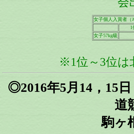
会
女子個人入賞者（
1
女子57kg級
※1位～3位
◎2016年5月14，
道
駒ヶ