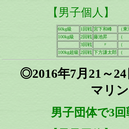
【男子個人】
60kg級
1回戦
宮下和峰
（東
100kg級
2回戦
藤池昇
（
3回戦
〃
（
100kg超級
2回戦
下方謙太郎
（
◎2016年7月21
マリン
男子団体で3