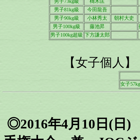
男子73kg級
檮木匡
男子81kg級
今田龍吾
男子90kg級
小林秀太
朝村大史
男子100kg級
藤池昇
男子100kg超級
下方謙太郎
【女子個人】
女子57k
◎2016年4月10日(日