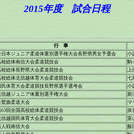
2015年度 試合日程
行 事
全日本ジュニア柔道体重別選手権大会長野県男女予選会
小
高校総体南信大会柔道競技会
駒
高校総体長野県大会柔道競技会
上
高校総体北信越体育大会柔道競技会
七
国民体育大会柔道競技長野県選手選考会
小
北信越ジュニア体重別選手権大会
新
金鷲旗柔道大会
マ
第63回全国高校総体柔道競技会
奈
北信越国民体育大会柔道競技会
富
新人戦南信大会
飯