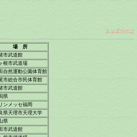
トップページ
場 所
諸市武道館
ヶ根市武道場
田自然運動公園体育館
尾市総合市民体育館
諸市武道館
潟県
リンメッセ福岡
良県天理市天理大学
山県
田市武道館