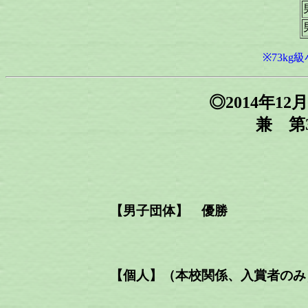
※73kg
◎2014年1
兼 第37
【男子団体】 優勝
【個人】（本校関係、入賞者のみ