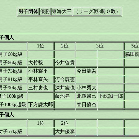
男子団体
優勝
東海大三
（リーグ戦3勝０敗）
子個人
1位
2位
3位
5位
男子60kg級
脇田
男子66kg級
大竹毅
今井啓貴
男子73kg級
小林耀平
今田龍吾
男子81kg級
平林直矢
河合慶憲
男子90kg級
三村史也
深井凌也
小林秀太
子100kg級
藤池昇
北澤遥己
下総誠一郎
子100kg超級
下方謙太郎
春日優杏
子個人
1位
2位
女子57kg級
大井優李