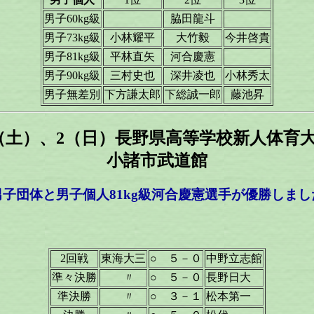
男子60kg級
脇田龍斗
男子73kg級
小林耀平
大竹毅
今井啓貴
男子81kg級
平林直矢
河合慶憲
男子90kg級
三村史也
深井凌也
小林秀太
男子無差別
下方謙太郎
下総誠一郎
藤池昇
月1（土）、2（日）長野県高等学校新人体
小諸市武道館
男子団体と男子個人81kg級河合慶憲選手が優勝しまし
2回戦
東海大三
○ ５－０
中野立志館
準々決勝
〃
○ ５－０
長野日大
準決勝
〃
○ ３－１
松本第一