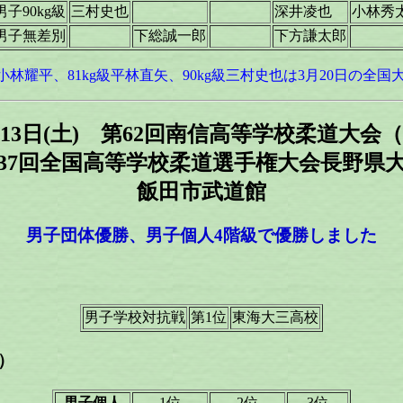
男子90kg級
三村史也
深井凌也
小林秀
男子無差別
下総誠一郎
下方謙太郎
級小林耀平、81kg級平林直矢、90kg級三村史也は3月20日の全
2月13日(土) 第62回南信高等学校柔道
回全国高等学校柔道選手権大会長野県大
飯田市武道館
男子団体優勝、男子個人4階級で優勝しました
男子学校対抗戦
第1位
東海大三高校
）
男子個人
1位
2位
3位