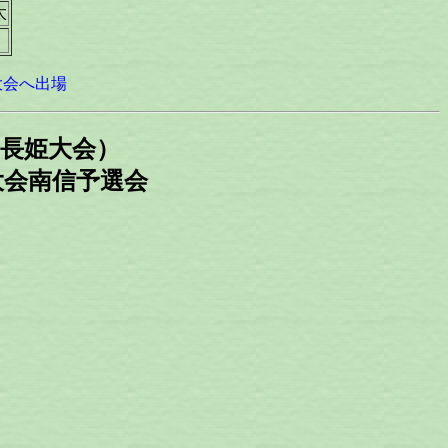
太
国大会へ出場
大会（長姫大会）
会南信予選会