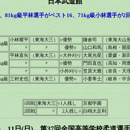
日本武道館
81kg級平林選手がベスト16、71kg級小林選手が
小林耀平
（東海大三）
○優勢
鎌倉司
（東海大山
kg級
〃
〃
優勢○
山口和馬
（島根・開
平林直矢
（東海大三）
○大外刈り
大尾光星
（愛媛・新
kg級
〃
〃
○優勢
門田直也
（高知・岡
〃
〃
小外刈り○
笠原大雅
（奈良・天理
kg級
三村史也
（東海大三）
優勢○
小妻隼士
（岐阜・中
1回戦
東海大三
○1人残し
京都学園
2回戦
〃
2人残し○
白鴎大足利
(土)、11日(日) 第37回全国高等学校柔