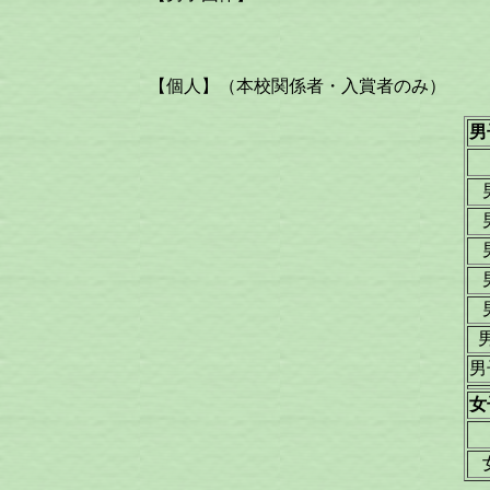
【個人】（本校関係者・入賞者のみ）
男
男
男
女