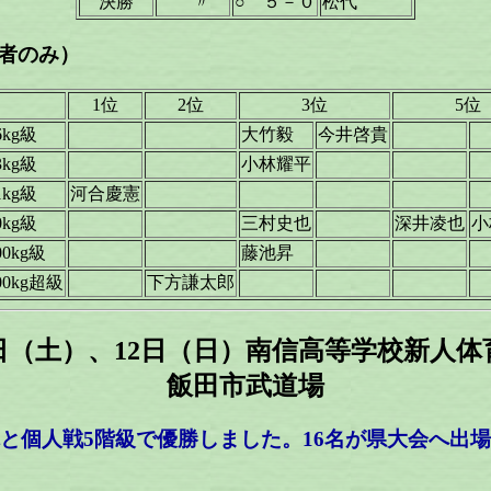
決勝
〃
○ ５－０
松代
のみ）
1位
2位
3位
5位
kg級
大竹毅
今井啓貴
kg級
小林耀平
kg級
河合慶憲
kg級
三村史也
深井凌也
小
0kg級
藤池昇
00kg超級
下方謙太郎
月11日（土）、12日（日）南信高等学校新人
飯田市武道場
と個人戦5階級で優勝しました。16名が県大会へ出