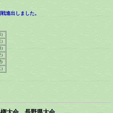
2回戦進出しました。
形）
星）
田）
豊）
)
京）
道選手権大会 長野県大会