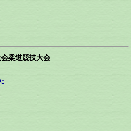
育大会柔道競技大会
た