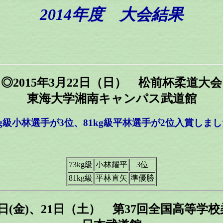
2014年度 大会結果
◎2015年3月22日（日） 松前杯柔道大会
東海大学湘南キャンパス武道館
kg級小林選手が3位、81kg級平林選手が2位入賞しま
73kg級
小林耀平
3位
81kg級
平林直矢
準優勝
20日(金)、21日（土） 第37回全国高等