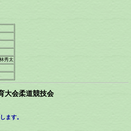
林秀太
体育大会柔道競技会
場します。