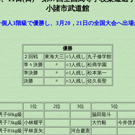
小諸市武道館
個人3階級で優勝し、3月20，21日の全国大会へ出
優勝
２回戦
東海大三
○5人残し
丸子修学館
準々決勝
〃
○3人残し
松商学園
準決勝
〃
○1人残し
松本第一
決勝
〃
○3人残し
佐久長聖
1位
2位
3位
5位
男子60kg級
脇田龍斗
男子73kg級
小林耀平
大竹毅
今井啓
男子81kg級
平林直矢
河合慶憲