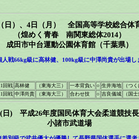
3日（日）、4日（月） 全国高等学校総合
（煌めく青春 南関東総体2014）
成田市中台運動公園体育館（千葉県）
人戦66kg級に高林健、100kg級に中澤尚貴が出場
1回戦
高林健
（東海大三）
一本背負い
○
生井海地
（つく
1回戦
中澤尚貴
（東海大三）
合わせ技
○
吉良儀城
（国士
6日(日) 平成26年度国民体育大会柔道競
小諸市武道場
無差別級で武井優太が優勝して長野県国体選手に選考