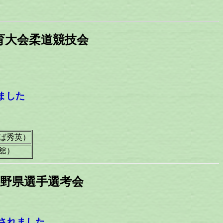
体育大会柔道競技会
しました
ば秀英）
舘）
技長野県選手選考会
されました