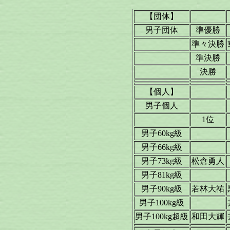
【団体】
男子団体
準優勝
準々決勝
準決勝
決勝
【個人】
男子個人
1位
男子60kg級
男子66kg級
男子73kg級
松倉勇人
男子81kg級
男子90kg級
若林大祐
男子100kg級
男子100kg超級
和田大輝