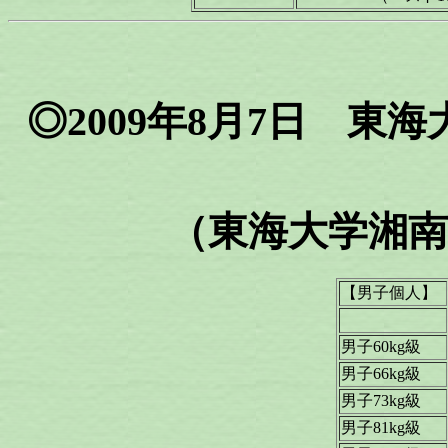
◎2009年8月7日 
（東海大学湘
【男子個人】
男子60kg級
男子66kg級
男子73kg級
男子81kg級