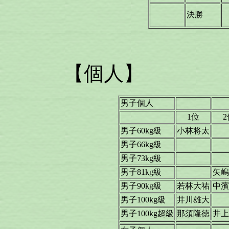
決勝
【個人】
男子個人
1位
2
男子60kg級
小林将太
男子66kg級
男子73kg級
男子81kg級
矢嶋
男子90kg級
若林大祐
中濱
男子100kg級
井川雄大
男子100kg超級
那須隆徳
井上