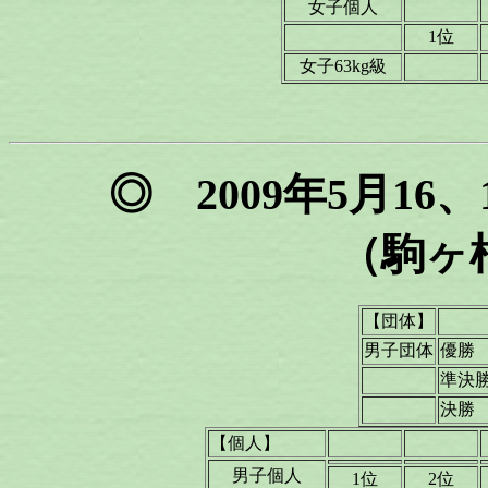
女子個人
1位
女子63kg級
◎ 2009年5月1
（駒ヶ
【団体】
男子団体
優勝
準決
決勝
【個人】
男子個人
1位
2位