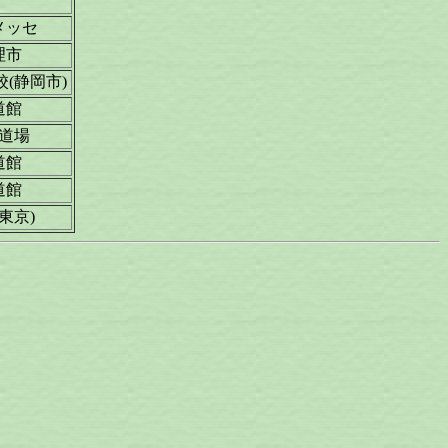
メッセ
理市
(静岡市)
道館
道場
道館
道館
東京)