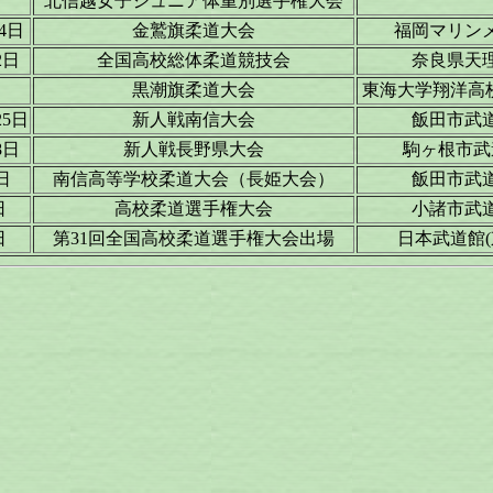
北信越女子ジュニア体重別選手権大会
4日
金鷲旗柔道大会
福岡マリン
2日
全国高校総体柔道競技会
奈良県天
黒潮旗柔道大会
東海大学翔洋高校
25日
新人戦南信大会
飯田市武
8日
新人戦長野県大会
駒ヶ根市武
日
南信高等学校柔道大会（長姫大会）
飯田市武
日
高校柔道選手権大会
小諸市武
日
第31回全国高校柔道選手権大会出場
日本武道館(