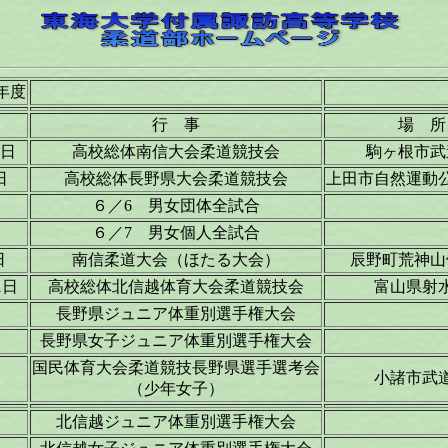
年度
日
行 事
場 所
7日
高校総体南信大会柔道競技会
駒ヶ根市武
日
高校総体長野県大会柔道競技会
上田市自然運動
６／6 男女団体全試合
６／7 男女個人全試合
日
南信柔道大会（ほたる大会）
辰野町荒神山
1日
高校総体北信越体育大会柔道競技会
富山県射
長野県ジュニア体重別選手権大会
長野県女子ジュニア体重別選手権大会
国民体育大会柔道競技長野県選手選考会
小諸市武
（少年女子）
北信越ジュニア体重別選手権大会