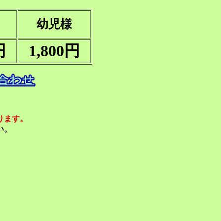
幼児様
円
1,800円
ります。
い。