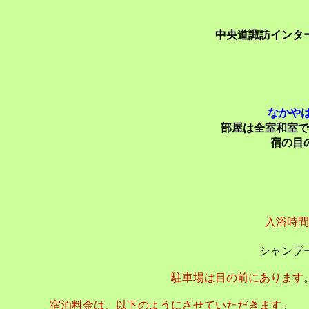
中央道諏訪インタ
なかや
部屋は全室和室で
宿の
目
入浴時間は、1
シャンプーなどア
駐車場は目の前にあります
。
宿泊料金は、以下のようにさせていただきます