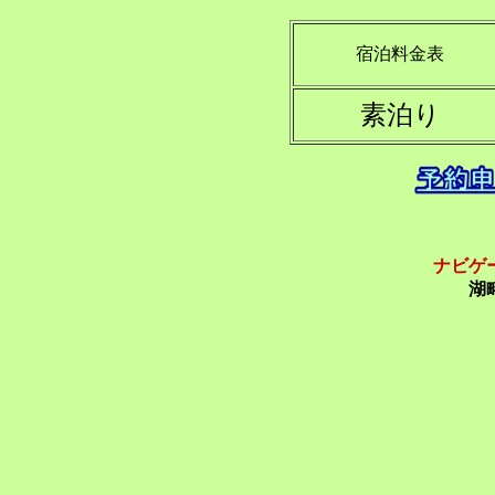
宿泊料金表
素泊り
ナビゲ
湖