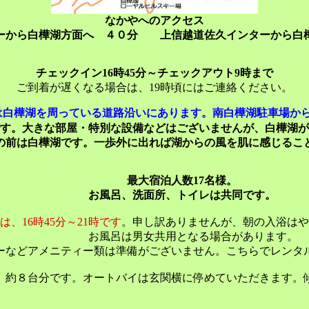
なかやへのアクセス
ーから白樺湖方面へ ４０分 上信越道佐久インターから白
チェックイン16時45分～チェックアウト9時まで
ご到着が遅くなる場合は、19時頃にはご連絡ください。
は
白樺湖を周っている道路沿いにあります。
南白樺湖駐車場から
す。大きな部屋・特別な設備などはございませんが、白樺湖が
の前は白樺湖です。
一歩
外に出れば湖からの風を肌に感じるこ
最大宿泊人数17名様。
お風呂、洗面所、トイレは共同です。
6時45分～21時です
。申し訳ありませんが、朝の入浴はや
お風呂は男女共用となる場合があります。
メニティー類は準備がございません。こちらでレンタル
。約８台分です。オートバイは玄関横に停めていただきます。