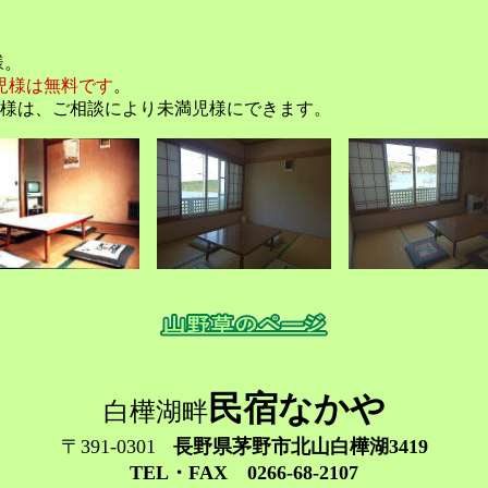
様。
児様は無料です
。
談により未満児様にできます。
民宿なかや
白樺湖畔
〒391-0301
長野県茅野市北山白樺湖3419
TEL・FAX 0266-68-2107