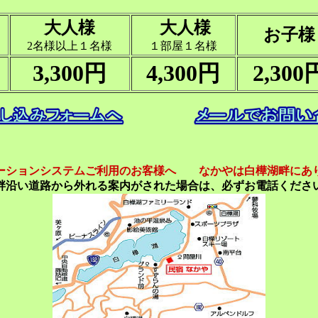
大人様
大人様
お子様
2名様以上１名様
１部屋１名様
3,300円
4,300円
2,300
ーションシステムご利用のお客様へ なかやは白樺湖畔にあ
畔沿い道路から外れる案内がされた場合は
、必ずお電話くださ