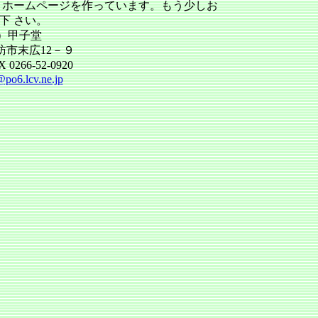
、ホームページを作っています。もう少しお
下 さい。
有）甲子堂
訪市末広12－９
0266-52-0920
po6.lcv.ne.jp