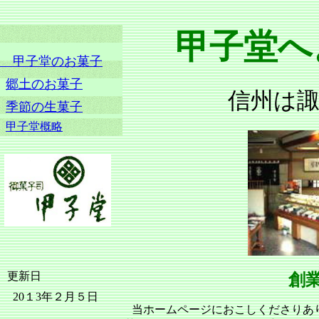
甲子堂へ
甲子堂のお菓子
郷土のお菓子
信州は
季節の生菓子
甲子堂概略
更新日
創
20１3年２月５日
当ホームページにおこしくださりあ