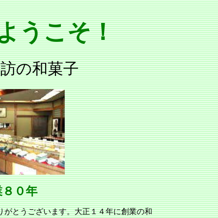
ようこそ！
諏訪の和菓子
業８０年
りがとうございます。大正１４年に創業の和