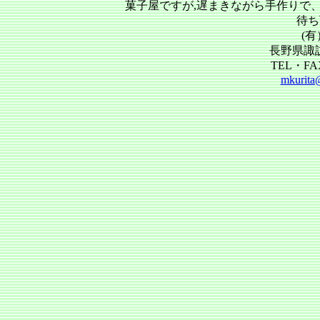
菓子屋ですが,遅まきながら手作りで
待ち
(
長野県諏
TEL・FAX 
mkurita@