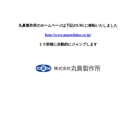
丸眞製作所のホームページは下記のURLに移転いたしました
http://www.marushinss.co.jp/
１０秒後に自動的にジャンプします