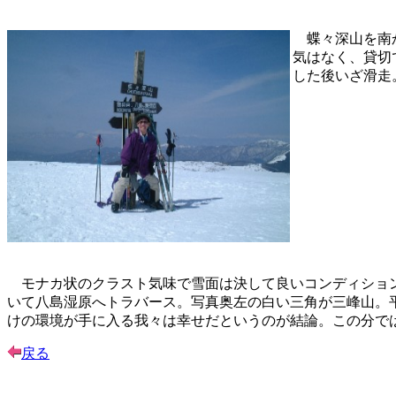
蝶々深山を南か
気はなく、貸切
した後いざ滑走
モナカ状のクラスト気味で雪面は決して良いコンディション
いて八島湿原へトラバース。写真奥左の白い三角が三峰山。
けの環境が手に入る我々は幸せだというのが結論。この分で
戻る