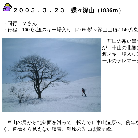
２００３．３．２３ 蝶々深山（1836ｍ）
・同行 Ｍさん
・行程 1000沢渡スキー場入り口-1050蝶々深山山頂-1140
前日の寒い曇天
が、車山の北側
渡スキー場入り
ールのテレマー
車山の肩から北斜面を滑って（転んで）車山湿原へ。例年な
く、道標すら見えない積雪。湿原の先には鷲ヶ峰。