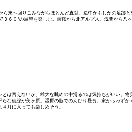
ら東へ回りこみながらほとんど直登。途中かもしかの足跡と
で３６０°の展望を楽しむ。乗鞍から北アルプス。浅間から八
。
とは言えないが、雄大な眺めの中滑るのは気持ちがいい。物
平らな稜線が美ヶ原。湿原の脇でのんびり昼食。家からわずか
は４月に入っても楽しめそう。