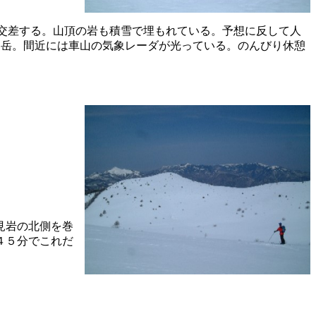
交差する。山頂の岩も積雪で埋もれている。予想に反して人
ヶ岳。間近には車山の気象レーダが光っている。のんびり休憩
見岩の北側を巻
４５分でこれだ