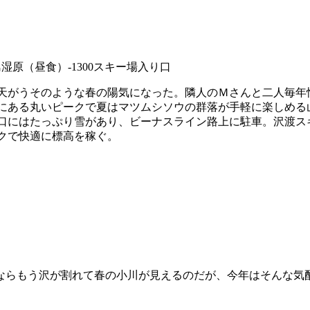
八島湿原（昼食）-1300スキー場入り口
がうそのような春の陽気になった。隣人のＭさんと二人毎年
にある丸いピークで夏はマツムシソウの群落が手軽に楽しめる
口にはたっぷり雪があり、ビーナスライン路上に駐車。沢渡ス
クで快適に標高を稼ぐ。
らもう沢が割れて春の小川が見えるのだが、今年はそんな気