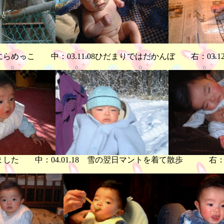
ョウとにらめっこ 中：03.11.08ひだまりではだかんぼ 右：03
なりました 中：04.01.18 雪の翌日マントを着て散歩 右：0