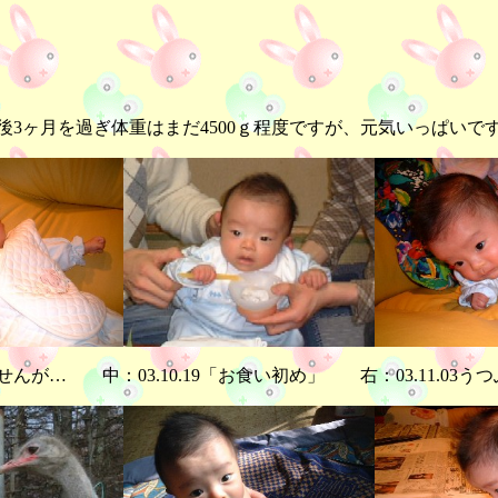
後3ヶ月を過ぎ体重はまだ4500ｇ程度ですが、元気いっぱいで
せませんが… 中：03.10.19「お食い初め」 右：03.11.0