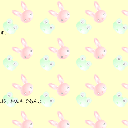
す。
9.16 おんもであんよ