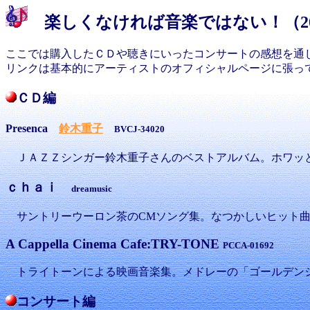
楽しくなければ音楽ではない！（20
ここでは購入したＣＤや聴きにいったコンサートの感想を通
リンクは基本的にアーティストのオフィシャルページに張っ
ＣＤ編
Presenca
鈴木重子
BVCJ-34020
ＪＡＺＺシンガー鈴木重子さんのベストアルバム。ホワッ
ｃｈａｉ
dreamusic
サントリーウーロン茶のCMソング集。なつかしいヒット曲
A Cappella Cinema Cafe:TRY-TONE
PCCA-01692
トライトーンによる映画音楽集。メドレーの「ゴールデン
コンサート編