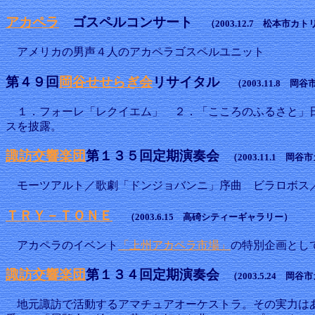
アカペラ
ゴスペルコンサート
（2003.12.7 松本市カ
アメリカの男声４人のアカペラゴスペルユニット
第４９回
岡谷せせらぎ会
リサイタル
（2003.11.8 
１．フォーレ「レクイエム」 ２．「こころのふるさと」日
スを披露。
諏訪交響楽団
第１３５回定期演奏会
（2003.11.1 岡
モーツアルト／歌劇「ドンジョバンニ」序曲 ビラロボス／
ＴＲＹ－ＴＯＮＥ
（2003.6.15 高碕シティーギャラリー）
アカペラのイベント
「上州アカペラ市場」
の特別企画として
諏訪交響楽団
第１３４回定期演奏会
（2003.5.24 岡
地元諏訪で活動するアマチュアオーケストラ。その実力はあ