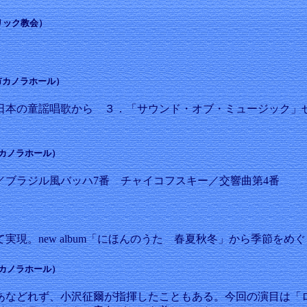
トリック教会）
岡谷市カノラホール）
本の童謡唱歌から ３．「サウンド・オブ・ミュージック」
谷市カノラホール）
ブラジル風バッハ7番 チャイコフスキー／交響曲第4番
実現。new album「にほんのうた 春夏秋冬」から季節をめ
谷市カノラホール）
などれず、小沢征爾が指揮したこともある。今回の演目は「ロ