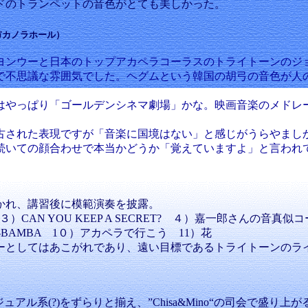
ドのトランペットの音色がとても美しかった。
岡谷市カノラホール）
ヨンウーと日本のトップアカペラコーラスのトライトーンのジ
で不思議な雰囲気でした。ヘグムという韓国の胡弓の音色が人
やっぱり「ゴールデンシネマ劇場」かな。映画音楽のメドレ
された表現ですが「音楽に国境はない」と感じがうらやまし
いての顔合わせで本当かどうか「覚えていますよ」と言われ
かれ、講習後に模範演奏を披露。
た ３）CAN YOU KEEP A SECRET? ４）嘉一郎さん
BAMBA 1０）アカペラで行こう 11）花
としてはあこがれであり、遠い目標であるトライトーンのラ
系(?)をずらりと揃え、”Chisa&Mino“の司会で盛り上