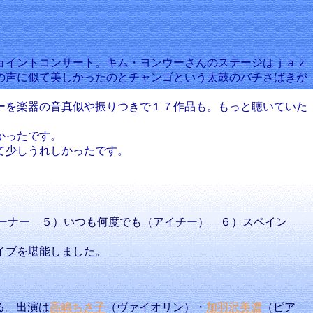
ョイントコンサート。キム・ヨンウーさんのステージはｊａｚ
の声に似て美しかったのとチャンゴという太鼓のバチさばきが
ーを楽器の音真似や振りつきで１７作品も。もっと聴いていた
かったです。
て少しうれしかったです。
の音真似コーナー ５）いつも何度でも（アイチー） ６）スペイン
イブを堪能しました。
がる。出演は
高嶋ちさ子
（ヴァイオリン）・
加羽沢美濃
（ピア