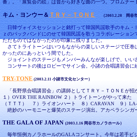
番」。「展覧会の絵」は昔から好きな曲の一つ。プロムナー
キム・ヨンウー＆
ＴＲＹ－ＴＯＮＥ
（2003.2.28 
日韓ヴォイスセッションと銘打って韓国民謡歌手のキム・
ｚのバックバンドにのせて韓国民謡を歌うコラボレーション
ただものではなかったのが印象に残りました。
さてトライトーンはいつもながらの楽しいステージで圧巻は
かったのにあっという間でした。
ジョイントのステージもメンバーみんなが楽しげで、いい古
コンサートの後はロビーでサイン会。小諸の合唱講習会に続
TRY-TONE
(2003.2.11 小諸市文化センター）
「長野県合唱講習会」の講師としてＴＲＹ－ＴＯＮＥが招
１）OVER THE RAINBOW ２）トライトーンがやって来
（ＴＴＴ） ７）ライオンハート ８）CARAVAN ９）LA-
絶妙のハーモニーと爆笑のステージ演出。アカペラシンガー
THE GALA OF JAPAN
(2003.1.16 岡谷市カノラホール）
毎年恒例カノラホールのGALAコンサート。今年は若手ビジュアル