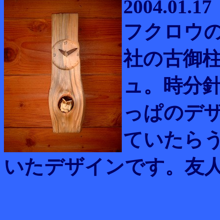
2004.01.17
フクロウ
社の古御
ュ。時分
っぱのデ
ていたら
いたデザインです。友