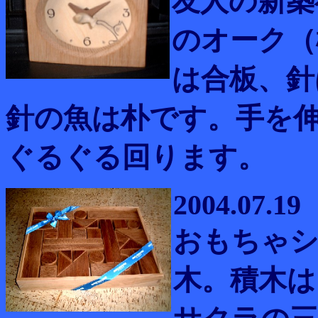
友人の新築
のオーク（
は合板、針
針の魚は朴です。手を
ぐるぐる回ります。
2004.07.19
おもちゃシ
木。積木は