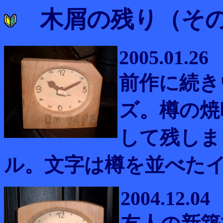
木屑の残り（そ
2005.01.26
前作に続き
ズ。樽の焼印
して残しま
ル。文字は樽を並べた
2004.12.04