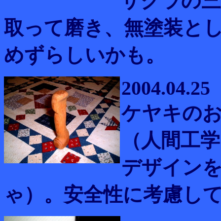
サクラの三
取って磨き、無塗装と
めずらしいかも。
2004.04.25
ケヤキの
（人間工
デザイン
ゃ）。安全性に考慮し