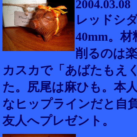
2004.03.08
レッドシダ
40mm。
削るのは
カスカで「あばたもえ
た。尻尾は麻ひも。本
なヒップラインだと自
友人へプレゼント。