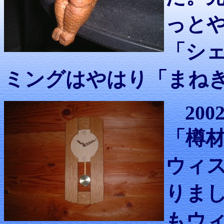
っと
「シ
ミングはやはり「まね
2002
「樽
ウィ
りま
もウ