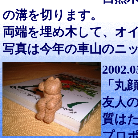
の溝を切ります。
両端を埋め木して、オ
写真は今年の車山のニ
2002.0
「丸
友人
質は
プロ