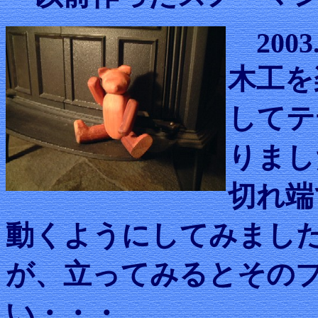
2003.
木工を
してテ
りまし
切れ端
動くようにしてみまし
が、立ってみるとその
い・・・