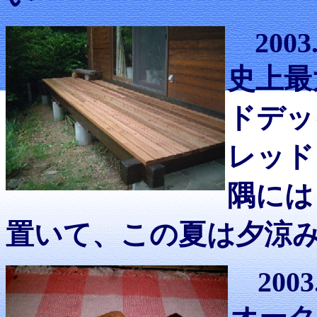
2003
史上最大
ドデッ
レッド
隅には
置いて、この夏は夕涼
2003