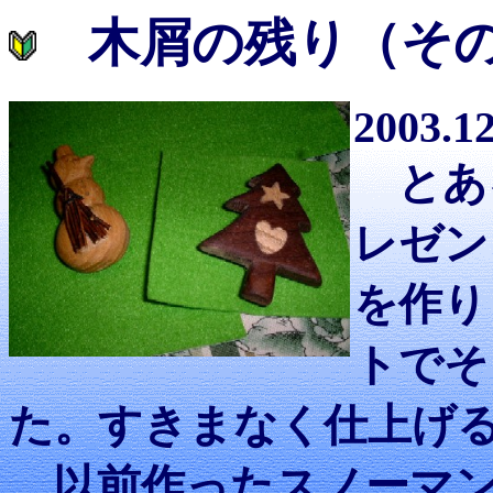
木屑の残り（そ
2003.12
とあ
レゼン
を作り
トでそ
た。すきまなく仕上げ
以前作ったスノーマン