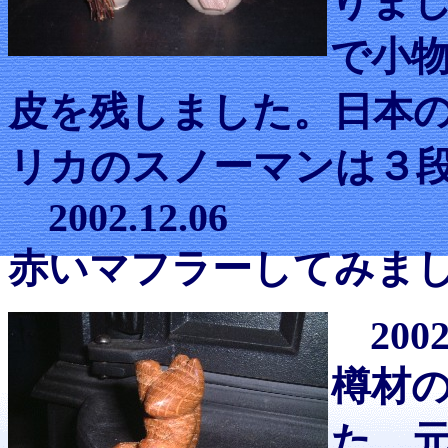
りま
で小
皮を残しました。日本
リカのスノーマンは３
2002.12.06
赤いマフラーしてみま
2002
樽材
た。