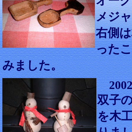
オーク
メジャ
右側は
ったこ
みました。
2002.
双子
を木