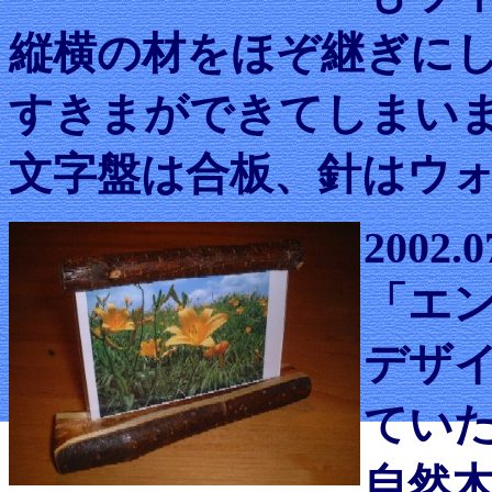
縦横の材をほぞ継ぎに
すきまができてしまい
文字盤は合板、針はウ
2002.0
「エ
デザ
てい
自然